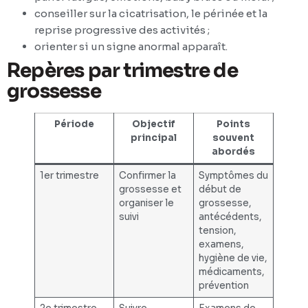
conseiller sur la cicatrisation, le périnée et la
reprise progressive des activités ;
orienter si un signe anormal apparaît.
Repères par trimestre de
grossesse
Période
Objectif
Points
principal
souvent
abordés
1er trimestre
Confirmer la
Symptômes du
grossesse et
début de
organiser le
grossesse,
suivi
antécédents,
tension,
examens,
hygiène de vie,
médicaments,
prévention