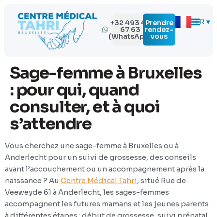
EN
FR
NL
+32 493 43
Prendre
67 63
rendez-
(WhatsApp)
vous
Sage-femme à Bruxelles
: pour qui, quand
consulter, et à quoi
s’attendre
Vous cherchez une sage-femme à Bruxelles ou à
Anderlecht pour un suivi de grossesse, des conseils
avant l’accouchement ou un accompagnement après la
naissance ? Au
Centre Médical Tahri
, situé Rue de
Veeweyde 61 à Anderlecht, les sages-femmes
accompagnent les futures mamans et les jeunes parents
à différentes étapes : début de grossesse, suivi prénatal,