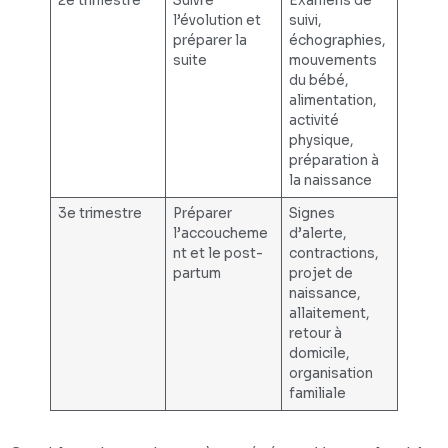
2e trimestre
Suivre
Examens de
l’évolution et
suivi,
préparer la
échographies,
suite
mouvements
du bébé,
alimentation,
activité
physique,
préparation à
la naissance
3e trimestre
Préparer
Signes
l’accoucheme
d’alerte,
nt et le post-
contractions,
partum
projet de
naissance,
allaitement,
retour à
domicile,
organisation
familiale