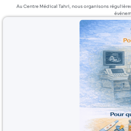
Au Centre Médical Tahri, nous organisons régulièreme
événeme