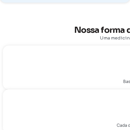
Nossa forma d
Uma medicin
Bas
Cada d