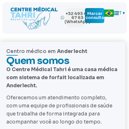
EN
PT
NL
+32 493 43
Marcar
67 63
consulta
(WhatsApp)
Centro médico em
Anderlecht
Quem somos
O Centre Médical Tahri é uma casa médica
com sistema de forfait localizada em
Anderlecht.
Oferecemos um atendimento completo,
com uma equipe de profissionais de saúde
que trabalha de forma integrada para
acompanhar você ao longo do tempo.