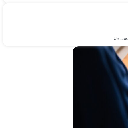
Um aco