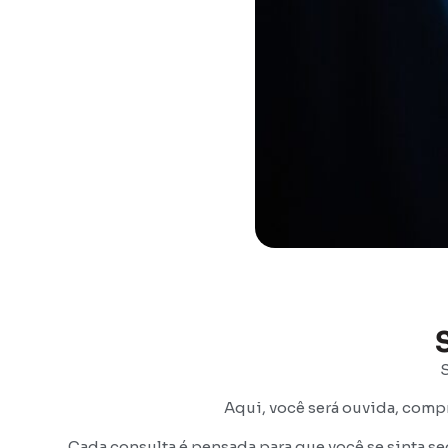
S
Aqui, você será ouvida, comp
Cada consulta é pensada para que você se sinta s